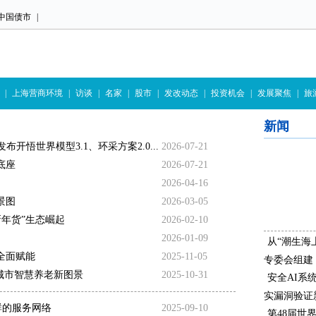
中国债市
|
|
上海营商环境
|
访谈
|
名家
|
股市
|
发改动态
|
投资机会
|
发展聚焦
|
旅
新闻
开悟世界模型3.1、环采方案2.0...
2026-07-21
底座
2026-07-21
2026-04-16
景图
2026-03-05
年货”生态崛起
2026-02-10
2026-01-09
从“潮生海
全面赋能
2025-11-05
专委会组建
就城市智慧养老新图景
2025-10-31
安全AI系
实漏洞验证
群的服务网络
2025-09-10
第48届世