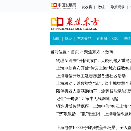
发改委
|
政经
|
导报现场
|
新闻
|
财经
|
东方美谷
|
直播间
|
G60
|
舆情
当前位置：
首页
>
聚焦东方
>
数码
物理AI迎来“开悟时刻”：大晓机器人重磅发布
上海电信宣布开放“智云上海”城市级数智
上海电信开展主题志愿服务进社区活动
上海移动：以数智之“笔”，绘申城智慧全
陪伴机器人塞满购物车，涂鸦智能赋能“新
记住“十句诀” 让家中无线网速飞起
锻造进博智慧底座，上海电信“智云上海”
“智”敬银龄，“数”暖重阳，上海电信织
上海电信10000号编织覆盖全场景、全人