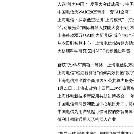
入选“算力中国·年度重大突破成果”，中
中国电信为WAIC2025带来一套“AI全席”
上海电信：探索低空经济“上海模式”，打
“劳动最光荣”国际机器人技能大赛于5月2
上海移动双万兆AI能力新升级 成立“AI
从农田到智算中心：上海电信临港算力助
天桥脑科学研究院用AIGC视频推进科普
斩获“光华杯”四项一等奖，上海电信以万
上海电信“临港智算谷”如何高效拥抱“数字
上海电信推出首个商用级AI公共算力服务
1月21日，上海市政协十四届二次会议预
上海移动新技术新应用共助进博盛会“一年
中国电信青浦云湖数据中心项目开工，将
中国电信为用户筑起可信可控的数智屏障
傅利叶领跑通用人形机器人产业
“算网一体 融创未来”，中国电信共襄2023