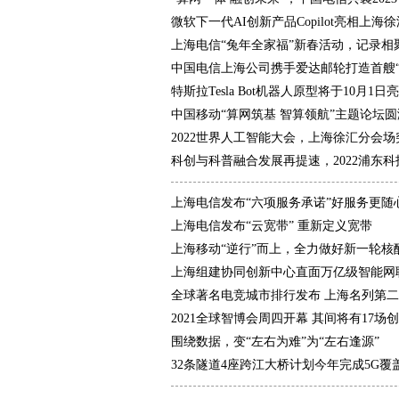
微软下一代AI创新产品Copilot亮相上海
上海电信“兔年全家福”新春活动，记录相
中国电信上海公司携手爱达邮轮打造首艘“
特斯拉Tesla Bot机器人原型将于10月1日
中国移动“算网筑基 智算领航”主题论坛
2022世界人工智能大会，上海徐汇分会场
科创与科普融合发展再提速，2022浦东
上海电信发布“六项服务承诺”好服务更随
上海电信发布“云宽带” 重新定义宽带
上海移动“逆行”而上，全力做好新一轮核
上海组建协同创新中心直面万亿级智能网
全球著名电竞城市排行发布 上海名列第二
2021全球智博会周四开幕 其间将有17场
围绕数据，变“左右为难”为“左右逢源”
32条隧道4座跨江大桥计划今年完成5G覆