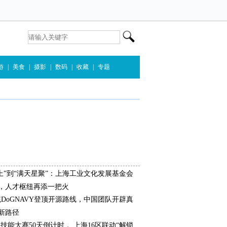
游
|
美食
|
摄影
|
数码
|
收藏
|
专题
上”到“满天星聚”：上海工业文化发展基金会
，人才枢纽再添一把火
统DoGNAVY登顶开源路线，中国团队开辟真
新路径
界技能大赛50天倒计时， 上海16区联动“解锁