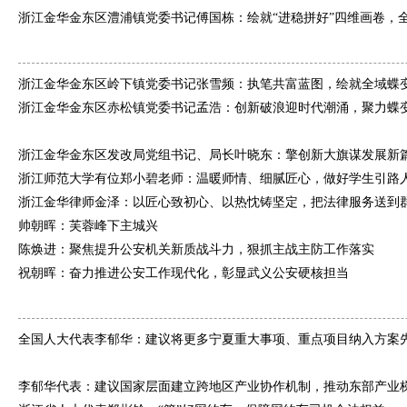
浙江金华金东区澧浦镇党委书记傅国栋：绘就“进稳拼好”四维画卷，全力
浙江金华金东区岭下镇党委书记张雪频：执笔共富蓝图，绘就全域蝶
浙江金华金东区赤松镇党委书记孟浩：创新破浪迎时代潮涌，聚力蝶变启
浙江金华金东区发改局党组书记、局长叶晓东：擎创新大旗谋发展新篇，
浙江师范大学有位郑小碧老师：温暖师情、细腻匠心，做好学生引路
浙江金华律师金泽：以匠心致初心、以热忱铸坚定，把法律服务送到
帅朝晖：芙蓉峰下主城兴
陈焕进：聚焦提升公安机关新质战斗力，狠抓主战主防工作落实
祝朝晖：奋力推进公安工作现代化，彰显武义公安硬核担当
全国人大代表李郁华：建议将更多宁夏重大事项、重点项目纳入方案先行
李郁华代表：建议国家层面建立跨地区产业协作机制，推动东部产业梯度