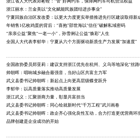
浙江省人大代表郑彬铨：“管”好网约车，保障网约车司机合法权益
浙江丽水：兰金美以“文化赋能民族团结进步事业”
宁夏回族自治区发改委：以更大力度更实举措推进先行区建设取得新
年销售1亿枚鸡蛋的背后：“喜抱”邵世海以“信任”破解私域密码
“亲亲公益”聚焦“一老一小”，孙雪俐让公益“焕彩”人生
全国人大代表李郁华：宁夏从六个方面驱动新质生产力发展“加速度”
全国政协委员郑亚莉：建议支持浙江优先在杭州、义乌等地深化“丝路电商
帅朝晖：唱响城乡融合最强音，当好山区共富主力军
武义县委书记帅朝晖：新起点上向更高层级蝶变跃升
李郁华：以高质量落实推动高质量发展
浙江武义：汇聚浙商力量，彰显共富担当
武义县委书记帅朝晖：同心绘就新时代“千万工程”武川画卷
武义县委书记帅朝晖：政企齐心强化良性互动，合力打造更优营商环
品牌创建是企业成功的开始