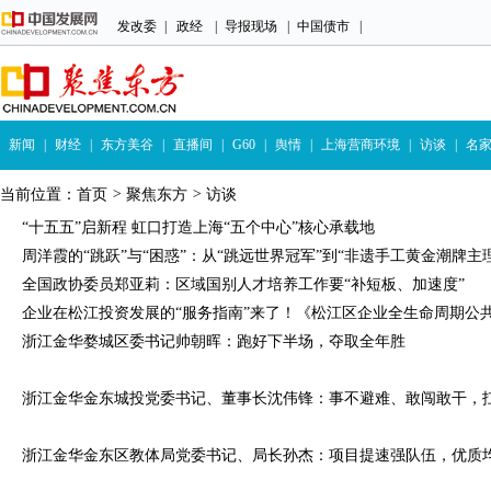
发改委
|
政经
|
导报现场
|
中国债市
|
新闻
|
财经
|
东方美谷
|
直播间
|
G60
|
舆情
|
上海营商环境
|
访谈
|
名
当前位置：
首页
>
聚焦东方
>
访谈
“十五五”启新程 虹口打造上海“五个中心”核心承载地
周洋霞的“跳跃”与“困惑”：从“跳远世界冠军”到“非遗手工黄金潮牌主理.
全国政协委员郑亚莉：区域国别人才培养工作要“补短板、加速度”
企业在松江投资发展的“服务指南”来了！《松江区企业全生命周期公共服
浙江金华婺城区委书记帅朝晖：跑好下半场，夺取全年胜
浙江金华金东城投党委书记、董事长沈伟锋：事不避难、敢闯敢干，扛起
浙江金华金东区教体局党委书记、局长孙杰：项目提速强队伍，优质