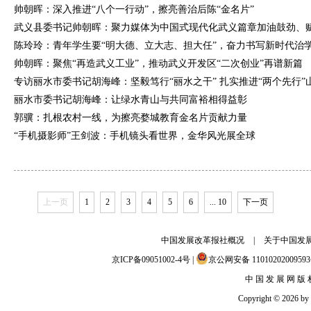
帅朝晖：深入推进“八个一行动”，擦亮善治后陈“金名片”
武义县委书记帅朝晖：聚力媒体为中国式现代化武义篇章加油鼓劲、
陈玲玲：青年学生要“明大德、立大志、担大任”，奋力书写新时代治学兴
帅朝晖：聚焦“再造武义工业”，推动武义开发区“二次创业”再谱新篇
专访丽水市委书记胡海峰：坚毅笃行“丽水之干” 扎实推进“两个先行”山区
丽水市委书记胡海峰：让绿水青山与共同富裕相得益彰
郭骥：扎根农村一线，为擦亮婺城教育金名片贡献力量
“手机摄影师”王剑波：手机镜头看世界，金华风光展全球
上一页
1
2
3
4
5
6
... 10
下一页
中国发展改革报社概况
|
关于中国发
京ICP备09051002-4号 |
京公网安备 110102020095
中 国 发 展 网 版 
Copyright © 2026 by c