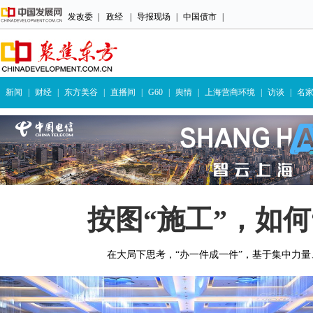
发改委
|
政经
|
导报现场
|
中国债市
|
新闻
|
财经
|
东方美谷
|
直播间
|
G60
|
舆情
|
上海营商环境
|
访谈
|
名
按图“施工”，如何
在大局下思考，“办一件成一件”，基于集中力