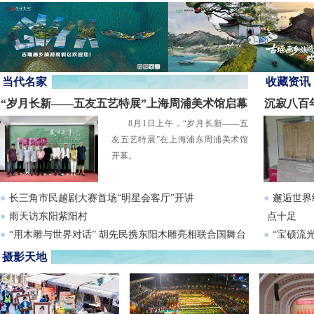
集团合作研发全栈自研纯国产高端机
器狗项目，进入样机生产阶段……
当代名家
收藏资讯
“岁月长新——五友五艺特展”上海周浦美术馆启幕
沉寂八百
8月1日上午，“岁月长新——五
友五艺特展”在上海浦东周浦美术馆
开幕。
●
长三角市民越剧大赛首场“明星会客厅”开讲
●
邂逅世界
●
雨天访东阳紫阳村
点十足
●
“用木雕与世界对话” 胡先民携东阳木雕亮相联合国舞台
●
“宝硕流
●
《董其昌
摄影天地
成果展在