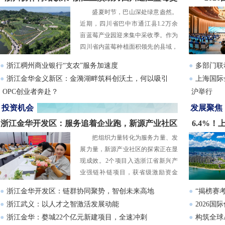
盛夏时节，巴山深处绿意盎然。
出“富民丰收”答卷
近期，四川省巴中市通江县1.2万余
亩蓝莓产业园迎来集中采收季。作为
四川省内蓝莓种植面积领先的县域，
通江蓝莓产业正依托浙川东西部协作
●
浙江稠州商业银行“支农”服务加速度
●
多部门联
的持续赋能，加速构建“种植+加工
●
浙江金华金义新区：金漪湖畔筑科创沃土，何以吸引
●
上海国际
+富民”的全链条发展模式。科技与资
OPC创业者奔赴？
沪举行
金双轮驱动，让一颗颗酸甜可口的蓝
●
中国社会科学院调研组赴浙江稠州商业银行开展专题调
莓，真正成为带动群众增收、赋能乡
●
第十三届
投资机会
发展聚焦
村振兴的“致富果”。
研
浙江金华开发区：服务追着企业跑，新源产业社区
6.4%
把组织力量转化为服务力量、发
的“就近”解法
展力量，新源产业社区的探索正在显
现成效。2个项目入选浙江省新兴产
业强链补链项目，获省级激励资金
800万元；破解派尼尔股份凸轮轴开
●
浙江金华开发区：链群协同聚势，智创未来高地
●
“揭榜赛
裂技术难题，单季为企业新增效益
●
浙江武义：以人才之智激活发展动能
●
2026
500万元；依托全市首个机器人产业
●
浙江金华：婺城22个亿元新建项目，全速冲刺
●
构筑全球
联盟，推动浙工大金华研究院与绿源