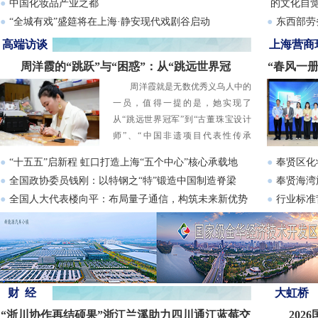
●
中国化妆品产业之都
的文化自
●
“全城有戏”盛筵将在上海·静安现代戏剧谷启动
●
东西部劳
浙江金华
高端访谈
上海营商
●
奉贤海警
周洋霞的“跳跃”与“困惑”：从“跳远世界冠
“春风一
知识集中
周洋霞就是无数优秀义乌人中的
军”到“非遗手工黄金潮牌主理人”，非遗专利如何
一员，值得一提的是，她实现了
才能走得更长远？
从“跳远世界冠军”到“古董珠宝设计
师”、“中国非遗项目代表性传承
人”、“非遗手工黄金潮牌主理人”的
●
“十五五”启新程 虹口打造上海“五个中心”核心承载地
●
奉贤区化
跳跃和华丽转身。而她这一次“跳
●
全国政协委员钱刚：以特钢之“特”锻造中国制造脊梁
●
奉贤海湾
跃”，既“跳出了义乌人的精气神”，
●
全国人大代表楼向平：布局量子通信，构筑未来新优势
●
行业标准
更是无数义乌人“创业创新”的真实缩
影。
财 经
大虹桥
“浙川协作再结硕果”浙江兰溪助力四川通江蓝莓交
20