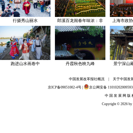
行摄秀山丽水
郎溪百龙闹春年味浓：非
上海市政协
跑进山水画卷中
丹霞秋色映九峰
景宁深山
中国发展改革报社概况
|
关于中国发
京ICP备09051002-4号 |
京公网安备 110102020095
中 国 发 展 网 版 
Copyright © 2026 by c