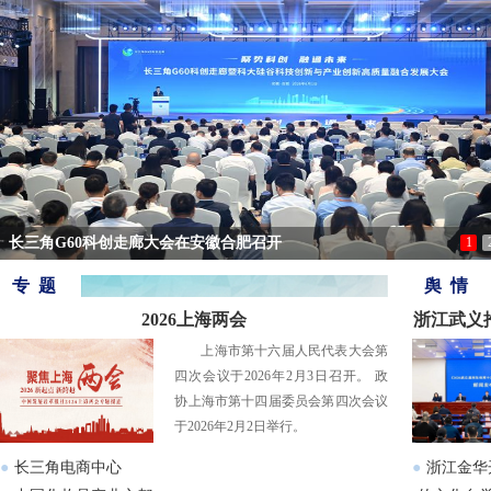
长三角G60科创走廊大会在安徽合肥召开
1
专 题
舆 情
2026上海两会
浙江武义
上海市第十六届人民代表大会第
四次会议于2026年2月3日召开。 政
协上海市第十四届委员会第四次会议
于2026年2月2日举行。
●
长三角电商中心
●
浙江金华