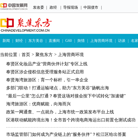
发改委
|
政经
|
导报现场
|
中国债市
|
新闻
|
财经
|
东方美谷
|
直播间
|
G60
|
舆情
|
上海营商环境
|
访谈
|
名
当前位置：
首页
>
聚焦东方
>
上海营商环境
奉贤区化妆品产业“营商伙伴计划”专区上线
奉贤区涉企侵权信息受理服务站正式启用
奉贤海湾旅游区：育一个标杆，引一串企业
多部门联动！打通运输堵点，助力“东方美谷”扬帆出海
“最后一公里”怎么打通？奉贤这场对接会按下中试转化“加速键”
海湾旅游区：优商赋能，向海而兴
政策一网通查、一点就办，上海市统一政策发布平台上线
区港联动赋能跨境出海！全市首个跨境电商海运出口前置仓测试成功
市场监管部门如何成为产业链上的“服务伙伴”？松江区给出答案