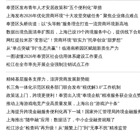
奉贤区发布青年人才安居政策和“五个便利化”举措
上海发布2026年优化营商环境“十大攻坚突破任务” 聚焦企业痛点难点，
奉贤区头桥街道：以“头等舱”服务理念打造一流营商环境新高地
数据出境负面清单扩围后，上海已设19个跨境服务中心，提供线下合
网红提拉米苏“变形记”！营商环境“软实力”托举创业“甜梦想”
从“单点突破”到“生态共赢”！临港南桥园区赋能新质生产力
一图读懂2026年奉贤区社会信用体系建设工作要点
松江在全市率先开展企业强制注销试点工作
精铸基层服务支撑力，澎湃营商发展新势能
长三角一体化示范区税务部门联合发布“税优解3.0”工作机制
政策送上门，跨境更便利！奉贤出入境“奉境企航”精准服务获企业点
推动上海游戏电竞产业高质量发展，上海出台“游戏沪十条”
上海提升跨境金融服务便利化再下一城！国家外汇管理局跨境金融服务平
上海推出“随申融”应用：数据活了，中小企业融资就顺了
松江涉企“检查码”再升级！从“频繁上门”到“无事不扰”精准监管