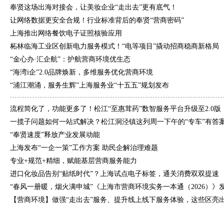
奉贤这场出海对接会，让美妆企业“走出去”更有底气！
让网络数据更安全合规！行业标准背后的奉贤“营商密码”
上海推出网络餐饮电子证照核验应用
柘林临海工业区创新电力服务模式！“电等项目”撬动招商稳商新格局
“金心办·汇企航”：护航营商环境优生态
“海湾i企”2.0品牌焕新，多维服务优化营商环境
“浦江潮涌，服务生辉”上海服务业“十五五”规划发布
流程简化了，功能更多了！松江“至惠茸药”数智服务平台升级至2.0版
一揽子问题如何一站式解决？松江洞泾镇这列周一下午的“专车”有答
“奉贤速度”释放产业发展动能
上海发布“一企一策”工作方案 助民企解治理难题
专业+规范+精细，赋能基层营商服务能力
进口化妆品告别“贴纸时代”？上海试点电子标签，通关消费双双提速
“春风一册暖，烟火满申城”《上海市营商环境实务一本通（2026）》
【营商环境】做强“走出去”服务、提升线上线下服务体验，这些区亮出政