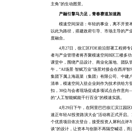
主角”的生动图景。
产融引擎马力足，青春赛道加速跑
模速空间深谙：年轻的事业，离不开资本
以此为路径，搭建政府引导、市场主导的产业
度融合。
4月27日，徐汇区FDE前沿部署工程师专
者与产业管理者将齐聚模速空间B区三楼多功
课堂中，围绕产品设计、商业化落地、团队管理
午，“AI场景·智赋万业”场景对接会在西岸
集团下属上海蔬菜（集团）有限公司、中建八
清单，模速空间入驻企业则作为技术供给方登
扣，30位与会者现场促成多项试点合作意向—
的“人工智能赋能千行百业”的模速实践。
4月29日下午，在阿里巴巴徐汇滨江园区
速正年轻AI投资路演大会”活动将正式开启。1
个优质项目依次登台，接受投资人犀利点评与
谈”的设计，让资本与创新不再隔空喊话，而