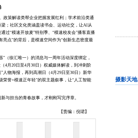
涌
场。政策解读类帮企业把握发展红利；学术前沿类通
梁；社区文化类涵盖读书会、运动社交，让AI从
通过“模速开放麦”特别季、“模速校友会”播客直播
有亮点”的背后，是模速空间作为“创新生态密度最
器”（徐汇唯一）的消息与一周年活动深度绑定，
（4月20日至4月30日）权威媒体解读，到冲刺阶
鉴”人物海报，再到高潮日（4月29日至30日）新华
摄影天地
级荣誉+模速正年轻”的双主题叙事，让“人工智能
创新与担当的青春故事，才刚刚写完序章。
【责编：倪珺】