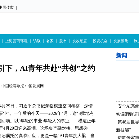
中国债市
|
|
上海营商环境
|
访谈
|
名家
|
股市
|
发改动态
|
投资机会
|
发展聚焦
|
旅
新闻
下，AI青年共赴“共创”之约
5:23 中国经济导报-中国发展网
5年4月29日，习近平总书记亲临模速空间考察，深情
安全AI系
业”。一年后的今天——2026年4月，这句掷地有
实漏洞验证
回响。以“年轻的事业 年轻人的事业——模速正年
第48届世
于4月29日迎来高潮。这场集产融对接、思想碰
新技能”
记嘱托的真挚回应，更是一幅“AI青年挑大梁、当
诗韵传家声