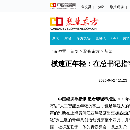
发改委
|
政经
|
导报现场
|
新闻
|
财经
|
东方美谷
|
直播间
|
G60
|
舆情
当前位置：
首页
>
聚焦东方
>
新闻
模速正年轻：在总书记指引
2026-04-27 1
中国经济导报讯 记者缪晓琴报道
202
寄语“人工智能是年轻的事业，也是年轻人的事
声的判断在上海黄浦江西岸激荡出更加热烈的
轻”为主题的青年共创活动贯穿整个四月，并
撞、社群互联于一体的青春盛会，既是对总书