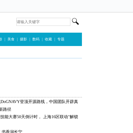
游
|
美食
|
摄影
|
数码
|
收藏
|
专题
统DoGNAVY登顶开源路线，中国团队开辟真
新路径
界技能大赛50天倒计时， 上海16区联动“解锁
 书香润长宁