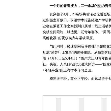
一个月的青春接力，二十余场的热力奔
贯穿整个4月，20余场共创活动轮番登
过实验室开放日、前沿学术报告搭建产学研桥
业者在紧张工作之余找到归属感；线上活动类
突破空间限制，触达更广泛青年群体。“周周
高孵化器”的硬核实力与柔软温度。
与此同时，模速空间获评首批“卓越孵化
形成“荣誉印证发展”的传播主线。从预热阶段
段（4月16日至5月4日）“西岸滨江AI青年图
社、央视、人民日报的沉浸式探访——“国家
+年轻事业”的上海样本传向全国。
模速正年轻，事业正年轻。而这场关于