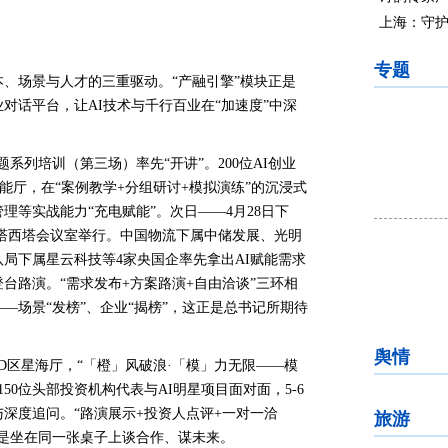
上海：守护
专题
、场景与人才的三重驱动。“产融引擎”模块正是
对话平台，让AI技术与千行百业在“加速度”中深
题系列培训（第三场）率先“开讲”。200位AI创业
能厅，在“案例教学+分组研讨+模拟演练”的沉浸式
等实战能力“充电赋能”。次日——4月28日下
智塔西塔会议室举行。中国物流下属中储发展、光明
局下属星云科技等4家央国企率先拿出AI赋能需求
台路演。“需求发布+方案路演+自由洽谈”三环相
—场景“发榜”、企业“揭榜”，这正是总书记所期待
舆情
D区星海厅，“「橙」风破浪·「模」力无限——模
50位头部投资机构代表与AI明星项目面对面，5-6
深度追问。“路演展示+投资人点评+一对一洽
旅游
是坐在同一张桌子上谈合作、谋未来。