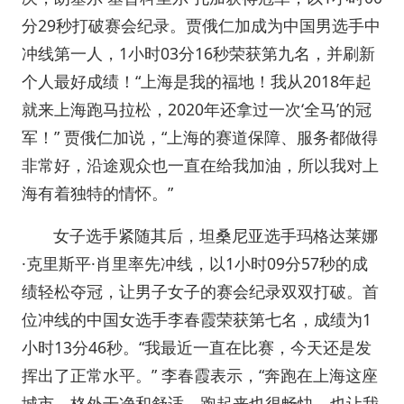
分29秒打破赛会纪录。贾俄仁加成为中国男选手中
冲线第一人，1小时03分16秒荣获第九名，并刷新
个人最好成绩！“上海是我的福地！我从2018年起
就来上海跑马拉松，2020年还拿过一次‘全马’的冠
军！” 贾俄仁加说，“上海的赛道保障、服务都做得
非常好，沿途观众也一直在给我加油，所以我对上
海有着独特的情怀。”
女子选手紧随其后，坦桑尼亚选手玛格达莱娜
·克里斯平·肖里率先冲线，以1小时09分57秒的成
绩轻松夺冠，让男子女子的赛会纪录双双打破。首
位冲线的中国女选手李春霞荣获第七名，成绩为1
小时13分46秒。“我最近一直在比赛，今天还是发
挥出了正常水平。” 李春霞表示，“奔跑在上海这座
城市，格外干净和舒适，跑起来也很畅快，也让我