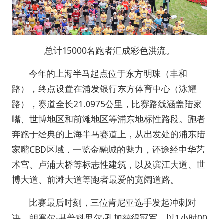
总计15000名跑者汇成彩色洪流。
今年的上海半马起点位于东方明珠（丰和
路），终点设置在浦发银行东方体育中心（泳耀
路），赛道全长21.0975公里，比赛路线涵盖陆家
嘴、世博地区和前滩地区等浦东地标性路段。跑者
奔跑于经典的上海半马赛道上，从出发处的浦东陆
家嘴CBD区域，一览金融城的魅力，还途经中华艺
术宫、卢浦大桥等标志性建筑，以及滨江大道、世
博大道、前滩大道等跑者最爱的宽阔道路。
比赛最后时刻，三位肯尼亚选手发起冲刺对
决，朗塞尔·基普科里尔·孔加获得冠军，以1小时00