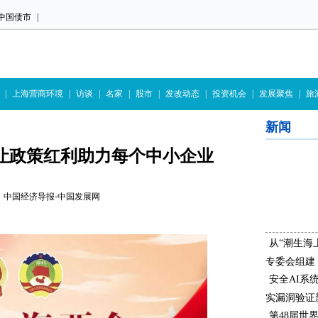
中国债市
|
|
上海营商环境
|
访谈
|
名家
|
股市
|
发改动态
|
投资机会
|
发展聚焦
|
旅
新闻
：让政策红利助力每个中小企业
7:42 中国经济导报-中国发展网
从“潮生海
专委会组建
安全AI系
实漏洞验证
第48届世