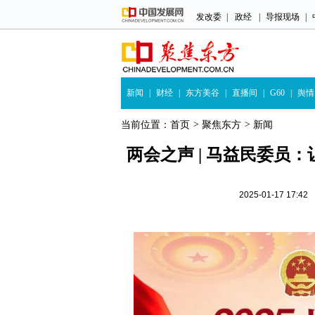
发改委
|
政经
|
导报现场
|
新闻
|
财经
|
东方美谷
|
直播间
|
G60
|
舆情
当前位置：
首页
>
聚焦东方
>
新闻
两会之声 | 马益民委员
2025-01-17 1