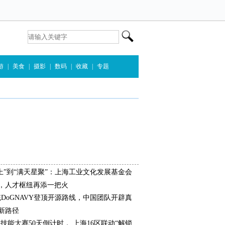
游
|
美食
|
摄影
|
数码
|
收藏
|
专题
上”到“满天星聚”：上海工业文化发展基金会
，人才枢纽再添一把火
统DoGNAVY登顶开源路线，中国团队开辟真
新路径
界技能大赛50天倒计时， 上海16区联动“解锁