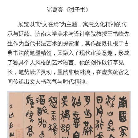
诸葛亮《诫子书》
展览以“斯文在焉”为主题，寓意文化精神的传
承与延续。济南大学美术与设计学院教授王书峰先
生作为当代书法艺术的探索者，其作品既扎根于古
典书法的笔墨精髓，又融入了现代审美意趣，形成
了独具个人风格的艺术语言。他的创作以行草见
长，笔势潇洒灵动，墨韵酣畅淋漓，在虚实疏密之
间传递出文人书卷气与时代精神。