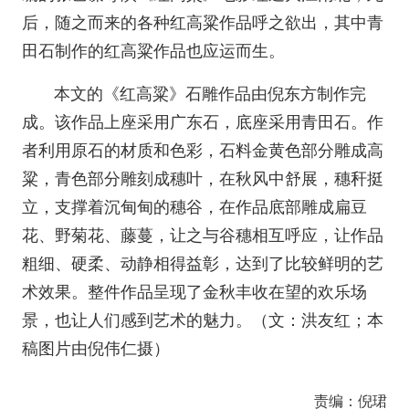
后，随之而来的各种红高粱作品呼之欲出，其中青
田石制作的红高粱作品也应运而生。
本文的《红高粱》石雕作品由倪东方制作完
成。该作品上座采用广东石，底座采用青田石。作
者利用原石的材质和色彩，石料金黄色部分雕成高
粱，青色部分雕刻成穗叶，在秋风中舒展，穗秆挺
立，支撑着沉甸甸的穗谷，在作品底部雕成扁豆
花、野菊花、藤蔓，让之与谷穗相互呼应，让作品
粗细、硬柔、动静相得益彰，达到了比较鲜明的艺
术效果。整件作品呈现了金秋丰收在望的欢乐场
景，也让人们感到艺术的魅力。（文：洪友红；本
稿图片由倪伟仁摄）
责编：倪珺