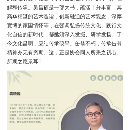
解和传承。吴昌硕是一部大书，蕴涵十分丰富，其
高华精湛的艺术造诣，创新融通的艺术观念，深厚
宽博的家国情怀等，在强调弘扬传统文化、践行文
化自信的新时代，都亟须深入发掘、研学发扬。于
今文化昌明，应结传承硕果。缶翁不朽，传承缶翁
精神亦无有穷期。这，正是协会同人所秉之初心、
所期之愿景耳！