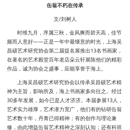
缶翁不朽在传承
文/刘树人
时维九月，序属三秋，金风爽而碧天高，佳节
频而人意好——正是一年中最惬意的时光，上海吴
昌硕艺术研究协会第二届提名展推出13名书画家，
在著名的艺术殿堂百年老店朵云轩展陈他们的精彩
作品，诚为协会之盛事，应能享誉于海上。
上海吴昌硕艺术研究协会以传承吴昌硕艺术精
神为主旨，影响所及，海上书画家多向往之。经过
30多年发展，如今已是人才济济。本届参展13人，
艺术实力雄厚，艺术潜力宽广，他们有的钻研缶翁
艺术数十年，丹青已得精神；有的创作与理论兼
修，由此增益缶翁艺术精神之深刻认知；还有科班