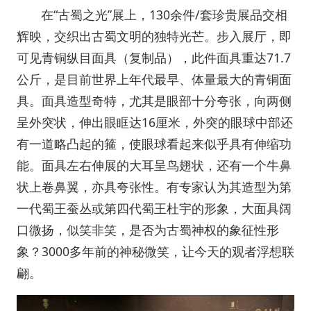
在“古蜀之光”展上，130余件/套珍贵展品交相
辉映，交织出古蜀文明的独特光芒。步入展厅，即
可见青铜纵目面具（复制品），此件面具重达71.7
公斤，是目前世界上年代最早、体量最大的青铜面
具。面具造型奇特，尤其是眼部十分夸张，向两侧
呈外突状，伸出眼眶达16厘米，外突的眼球中部还
有一道略凸起的箍，使眼球看起来似乎具有伸缩功
能。面具左右伸展的大耳呈鸟翅状，还有一个牛鼻
状上卷鼻翼，亦具夸张性。有专家认为其造型为第
一代蜀王蚕丛或第四代蜀王杜宇的形象，大面具阔
口微扬，似笑非笑，是否为古蜀神权的象征性形
象？3000多年前的神秘微笑，让今天的观者浮想联
翩。