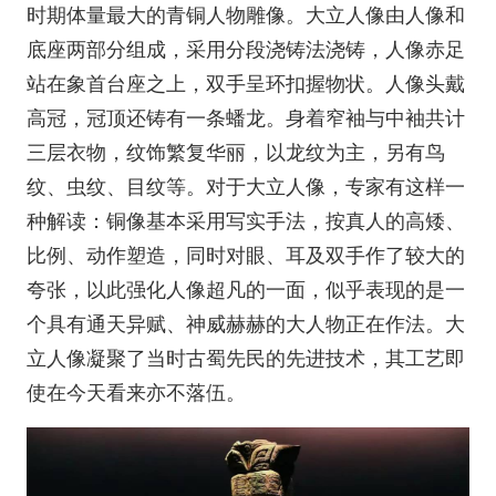
时期体量最大的青铜人物雕像。大立人像由人像和
底座两部分组成，采用分段浇铸法浇铸，人像赤足
站在象首台座之上，双手呈环扣握物状。人像头戴
高冠，冠顶还铸有一条蟠龙。身着窄袖与中袖共计
三层衣物，纹饰繁复华丽，以龙纹为主，另有鸟
纹、虫纹、目纹等。对于大立人像，专家有这样一
种解读：铜像基本采用写实手法，按真人的高矮、
比例、动作塑造，同时对眼、耳及双手作了较大的
夸张，以此强化人像超凡的一面，似乎表现的是一
个具有通天异赋、神威赫赫的大人物正在作法。大
立人像凝聚了当时古蜀先民的先进技术，其工艺即
使在今天看来亦不落伍。