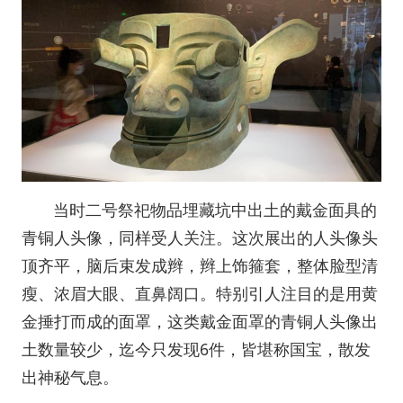
当时二号祭祀物品埋藏坑中出土的戴金面具的
青铜人头像，同样受人关注。这次展出的人头像头
顶齐平，脑后束发成辫，辫上饰箍套，整体脸型清
瘦、浓眉大眼、直鼻阔口。特别引人注目的是用黄
金捶打而成的面罩，这类戴金面罩的青铜人头像出
土数量较少，迄今只发现6件，皆堪称国宝，散发
出神秘气息。