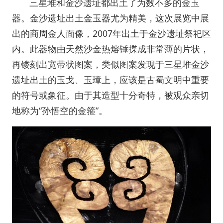
三星堆和金沙遗址都出土了为数不多的金玉
器。金沙遗址出土金玉器尤为精美，这次展览中展
出的商周金人面像，2007年出土于金沙遗址祭祀区
内。此器物由天然沙金热熔锤揲成非常薄的片状，
再镂刻出宽带状图案，类似图案发现于三星堆金沙
遗址出土的玉戈、玉璋上，应该是古蜀文明中重要
的符号或象征。由于其造型十分奇特，被观众亲切
地称为“孙悟空的金箍”。