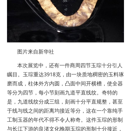
图片来自新华社
本次展览中，还有一件商周四节玉琮十分引人
瞩目。玉琮重达3918克，由一块质地稠密的玉料琢
磨而成，柱体外方内圆，凸面中间开横槽，使全器
等分为四节，每小节刻画九道平直线纹。奇特的
是，九道线纹分成三组，刻画十分平直规整，甚至
于线与线之间的距离均接近等分，这在一个靠纯手
工制玉器的年代不得不令人称奇。这件玉琮的形制
与长江下游的良渚文化晚期玉琮的形制十分接近，