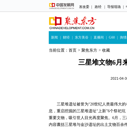
发改委
|
政经
|
导报现场
|
新闻
|
财经
|
东方美谷
|
直播间
|
G60
|
舆情
当前位置：
首页
>
聚焦东方
>
收藏
三星堆文物6月
2021-04
三星堆遗址被誉为“20世纪人类最伟大的
息，重启挖掘的三星堆遗址“上新”6个祭祀坑
重要文物，吸引世人目光再度聚焦。6月，
内容囊括三星堆与金沙遗址的出土文物百余