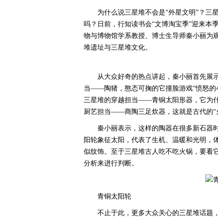
为什么说三星堆不会是“外星文明”？三
吗？日前，行知读书会“文博淘宝季”迎来本
物与博物馆学系教授、博士生导师秦小丽为观
堆遗址与三星堆文化。
从大众好奇的热点讲起，秦小丽首先展
当——陶猪，憨态可掬的它撞脸游戏“愤怒的
三星堆的穿越担当——青铜太阳形器，它为什
厨艺担当——商陶三足炊器，这就是古代的“
秦小丽表示，这样的陶器在很多新石器
阳轮象征太阳，代表了生机、温暖和光明，体
似纹饰。至于三星堆古人吃不吃火锅，要看
分析来进行判断。
青铜太阳轮
不止于此，更多大众关心的三星堆话题，