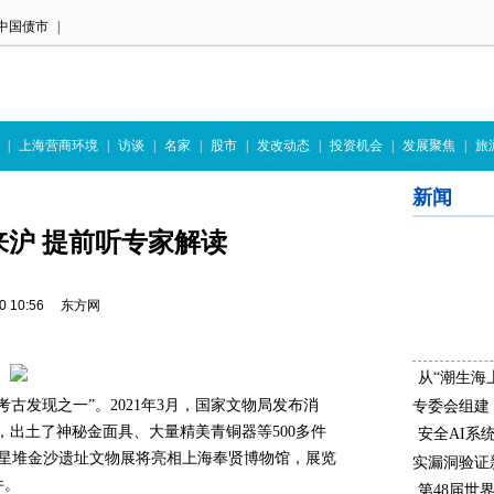
中国债市
|
|
上海营商环境
|
访谈
|
名家
|
股市
|
发改动态
|
投资机会
|
发展聚焦
|
旅
新闻
来沪 提前听专家解读
-30 10:56 东方网
从“潮生海
考古发现之一”。2021年3月，国家文物局发布消
专委会组建
，出土了神秘金面具、大量精美青铜器等500多件
安全AI系
三星堆金沙遗址文物展将亮相上海奉贤博物馆，展览
实漏洞验证
件。
第48届世