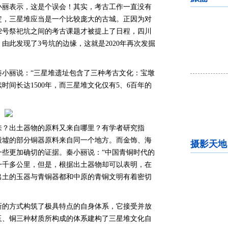
小丽表示，这是个误会！其实，考古工作一直没有
定，三星堆应当是一个比较庞大的古城。正因为对
2号祭祀坑之间的考古课题才被提上了日程，四川
由此发现了3号坑的边缘，这就是2020年再次发掘
秦小丽说：“三星堆遗址包含了三种考古文化：宝墩
间长达1500年，而三星堆文化仅有5、6百年的
来？出土器物的原料又来自哪里？有学者研究指
殷墟的部分铜器原料来自同一个地方。而金饰、海
摄影天地
一些更加确切的证据。秦小丽说：“中国青铜时代的
一千多公里，但是，根据出土器物却可以表明，在
堆出土的玉器与青铜器都和中原的青铜文明有着密切
新的方式构筑了极具特点的自身体系，它接受并放
玉、铜三种材质所构成的体系建构了三星堆文化自