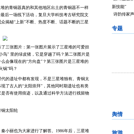
新技能”
星堆的青铜器真的和其他地区出土的青铜器不一样
诗韵传家声
季最后一场线下活动，复旦大学科技考古研究院文
众揭秘“上新”不断、热度不断、话题不断的三星
专题
示了三张图片：第一张图片展示了三星堆的可爱担
小鸟” 里的绿皮猪，它是穿越了吗？第二张图片是
么会像现在的“方向盘”？第三张图片是三星堆的
火锅”吗？
时代的遗址中都有发现，不是三星堆独有。青铜太
现了古人的“太阳崇拜”，其他同时期遗址也有类
它是否有使用痕迹，以及通过科学方法进行残留物
舆情
秦小丽也为大家进行了解答。1986年后，三星堆
旅游