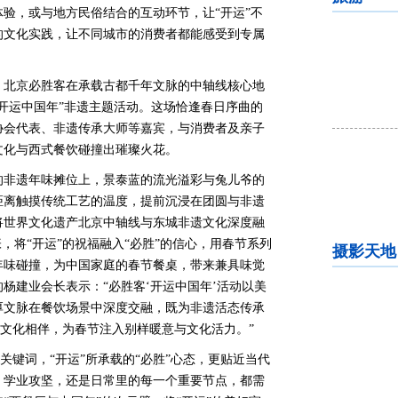
验，或与地方民俗结合的互动环节，让“开运”不
的文化实践，让不同城市的消费者都能感受到专属
，北京必胜客在承载古都千年文脉的中轴线核心地
开运中国年”非遗主题活动。这场恰逢春日序曲的
协会代表、非遗传承大师等嘉宾，与消费者及亲子
文化与西式餐饮碰撞出璀璨火花。
的非遗年味摊位上，景泰蓝的流光溢彩与兔儿爷的
距离触摸传统工艺的温度，提前沉浸在团圆与非遗
将世界文化遗产北京中轴线与东城非遗文化深度融
，将“开运”的祝福融入“必胜”的信心，用春节系列
摄影天地
年味碰撞，为中国家庭的春节餐桌，带来兼具味觉
杨建业会长表示：“必胜客‘开运中国年’活动以美
厚文脉在餐饮场景中深度交融，既为非遗活态传承
统文化相伴，为春节注入别样暖意与文化活力。”
节关键词，“开运”所承载的“必胜”心态，更贴近当代
、学业攻坚，还是日常里的每一个重要节点，都需