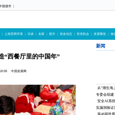
中国债市
|
|
上海营商环境
|
访谈
|
名家
|
股市
|
发改动态
|
投资机会
|
发展聚焦
|
旅
新闻
造“西餐厅里的中国年”
09 18:06 中国发展网
从“潮生海
专委会组建
安全AI系
实漏洞验证
第48届世