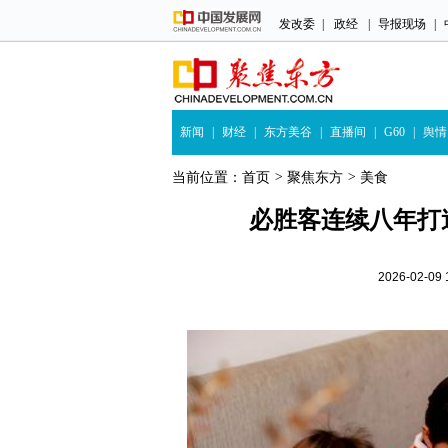
发改委
|
政经
|
导报现场
|
新闻
|
财经
|
东方美谷
|
直播间
|
G60
|
舆情
当前位置：
首页
>
聚焦东方
>
美食
必胜客连续八年打
2026-02-