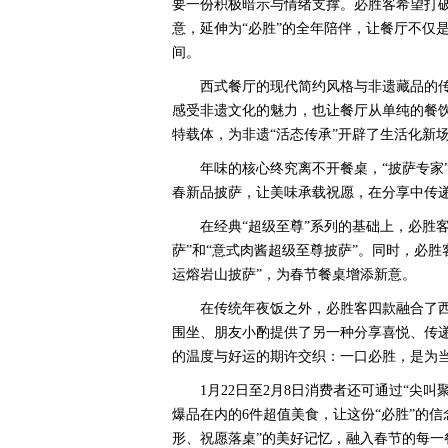
要一份积极暗示与情绪支撑。必胜客希望打破
意，延伸为“必胜”的全年陪伴，让餐厅不仅
间。
西式餐厅的现代简约风格与非遗藏品的
感受非遗文化的魅力，也让餐厅从单纯的餐
特载体，为非遗“活态传承”开辟了生活化新
年味的核心终究离不开餐桌，“披萨专家
春新品披萨，让美味承载祝愿，在分享中传
在经典“超级至尊”系列的基础上，必胜
萨”和“意式肉酱超级至尊披萨”。同时，必胜
运熔岩山披萨”，为春节餐桌增添新意。
在传统年夜饭之外，必胜客四款融合了
围坐、朋友小酌提供了另一种分享喜悦、传
的温度与好运的期许交织：一口必胜，是为
1月22日至2月8日消费者还可通过“尖叫
爆品在内的6件超值美食，让这份“必胜”的
形、祝愿落桌”的美好记忆，融入春节的每一