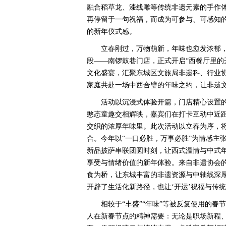
融合稻草龙、漆线雕等传统非遗元素的手作体
再停留于一句祝福，而成为可参与、可感知
的新年仪式感。
立春刚过，万物萌新，年味也愈发浓郁
段——南锣鼓巷门店，正式开启“西餐厅里的
文化盛宴，汇聚东城区文旅局非遗科、行业
家庭共赴一场中西合璧的年味之约，让非遗
活动以沉浸式体验开篇，门店精心设置
憨态童趣交相辉映，嘉宾们在打卡互动中近
交织的浓厚年味里。此次活动以立春为序，
合。今年以“一口必胜，万事必胜”为情感主张
新品披萨串联团圆时刻，让西式温情与中式
享受与情绪价值的新年体验。来自非遗协会的
食为桥，让东城丰富的非遗资源与中轴线深
开辟了生活化新路径，也让‘开运’祝福与传
相较于“丰盛”“年味”等被反复使用的春
人在新春节点的精神需要：无论是职场新程