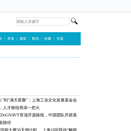
游
|
美食
|
摄影
|
数码
|
收藏
|
专题
上”到“满天星聚”：上海工业文化发展基金会
，人才枢纽再添一把火
统DoGNAVY登顶开源路线，中国团队开辟真
新路径
界技能大赛50天倒计时， 上海16区联动“解锁