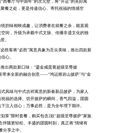
“西餐厅与中国年”的次元壁，将“开运”的美好寓
是聚餐之处，更是传递信心、寄托祝福的情感空
传统韵味相映成趣，让消费者在就餐之余，能直观
饮空间，升级为承载中式文脉、传播非遗文化的独
场景。
”必胜客将“必胜”寓意具象为舌尖美味，推出四款新
递信心。
客推出两款新口味：“鎏金咸蛋黄超级至尊披
客带来全新的融合创意——“鸿运熔岩山披萨”与“金
西式风味与中式吉祥寓意的新春新品披萨，为家人
递祝福的选择。切开披萨的瞬间，香气四溢，团圆
当下注入信心；万事必胜，是为全年埋下期许。
聚划算”限时套餐，购买包含2款“超级至尊披萨”家族
信念伴随更轻松、丰盛的团圆时刻，真正将“情绪有
餐分享之中。