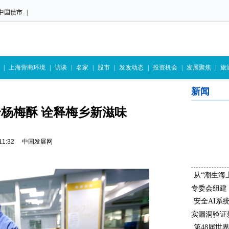
中国债市
|
|
上海营商环境
|
访谈
|
名家
|
股市
|
发改动态
|
投资机会
|
发展聚焦
|
旅
新闻
杨梅酥 诠释梅乡新滋味
25 11:32 中国发展网
从“潮生海
专委会组建
安全AI系
实漏洞验证
第48届世