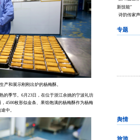
新技能”
诗韵传家声
专题
在生产和展示刚刚出炉的杨梅酥。
熟的季节。6月23日，在位于浙江余姚的宁波礼坊
，4500枚形似金条、果馅饱满的杨梅酥作为杨梅
的途中。
舆情
旅游