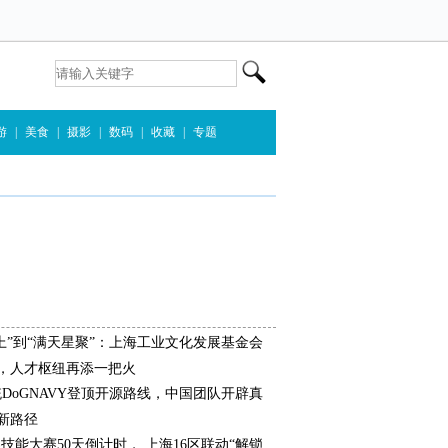
游
|
美食
|
摄影
|
数码
|
收藏
|
专题
上”到“满天星聚”：上海工业文化发展基金会
，人才枢纽再添一把火
统DoGNAVY登顶开源路线，中国团队开辟真
新路径
界技能大赛50天倒计时， 上海16区联动“解锁