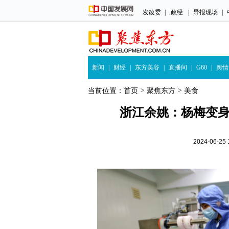
发改委
|
政经
|
导报现场
|
新闻
|
财经
|
东方美谷
|
直播间
|
G60
|
舆情
当前位置：
首页
>
聚焦东方
>
美食
浙江余姚：杨梅变身
2024-06-