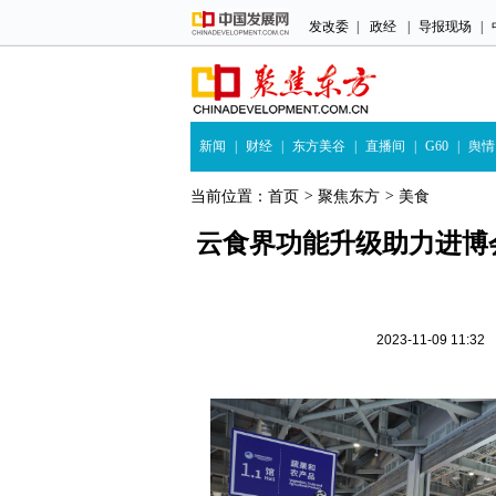
发改委
|
政经
|
导报现场
|
新闻
|
财经
|
东方美谷
|
直播间
|
G60
|
舆情
当前位置：
首页
>
聚焦东方
>
美食
云食界功能升级助力进博
2023-11-09 1