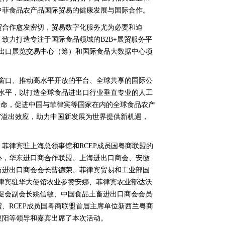
中菲食品农产品国际贸易的健康发展与国际合作。
贸合作愈发密切，贸易数字化服务尤为必要和迫
致力打造专注于国际食品领域的B2B+展贸服务平
进出口展览交易中心（筹）和国际食品大数据中心项
的窗口、推动高水平开放的平台、全球共享的国际公
务水平，以打造全球食品进出口行业垂直专业的人工
为使命，促进中国与菲律宾等国家在内的全球食品农产
”溢出效应，助力中国新发展为世界提供新机遇，
菲律宾驻上海总领事馆和RCEP成员国粤商联盟的
办，华东进口商合作联盟、上海进出口商会、安徽
畜进出口商会会长曹德荣、菲律宾贸易和工业部国
律宾驻华大使馆农业参赞安娜、菲律宾农业部达沃
促会副会长姚信敏、中国食品土畜进出口商会会员
、RCEP成员国粤商联盟首届主席单位新西兰粤商
夏阳等领导和嘉宾出席了本次活动。