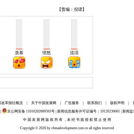
【责编：倪珺】
羡慕
愤怒
流泪
展改革报社概况
|
关于中国发展网
|
广告服务
|
联系我们
|
版权声明
|
|
京公网安备 11010202009593号 | 新闻信息服务许可证编号：10120230001 | 新闻监督
中 国 发 展 网 版 权 所 有 ，未 经 书 面 授 权 禁 止 使 用
Copyright © 2026 by chinadevelopment.com.cn all rights reserved