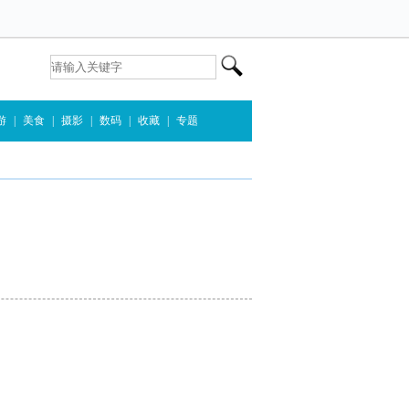
游
|
美食
|
摄影
|
数码
|
收藏
|
专题