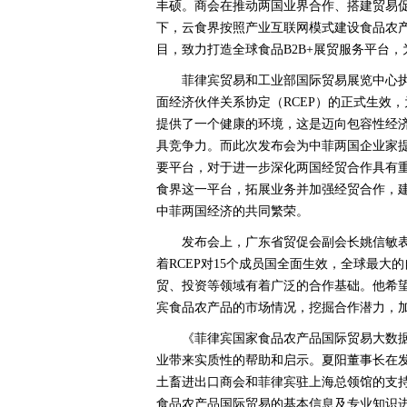
丰硕。商会在推动两国业界合作、搭建贸易
下，云食界按照产业互联网模式建设食品农
目，致力打造全球食品B2B+展贸服务平台
菲律宾贸易和工业部国际贸易展览中心执
面经济伙伴关系协定（RCEP）的正式生效
提供了一个健康的环境，这是迈向包容性经
具竞争力。而此次发布会为中菲两国企业家
要平台，对于进一步深化两国经贸合作具有
食界这一平台，拓展业务并加强经贸合作，
中菲两国经济的共同繁荣。
发布会上，广东省贸促会副会长姚信敏表
着RCEP对15个成员国全面生效，全球最
贸、投资等领域有着广泛的合作基础。他希
宾食品农产品的市场情况，挖掘合作潜力，
《菲律宾国家食品农产品国际贸易大数
业带来实质性的帮助和启示。夏阳董事长在
土畜进出口商会和菲律宾驻上海总领馆的支
食品农产品国际贸易的基本信息及专业知识