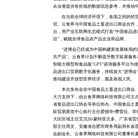
从业者提供有价值的数据信息参考，并推动
在当前全球经济环境下，各国之间的经
切。云食界与中国食品土畜进出口商会合作，
台，用产业互联网生态模式打造“中国食品
目”，赋能全球食品农产品企业和品牌。
“进博会已经成为中国构建新发展格局
共产品”。云食界计划不断提升数字延展服
智能大模型和食品版“GPT“咨询服务平台
品进出口贸易数字化服务，持续放大“进博会
推动建设开放型世界经济，惠及各国人民。
本次发布会在中国食品土畜进出口商会、
大力支持下，由云食界网络科技有限公司主
省食品进出口协会等单位协办。中国食品土
际贸易展览中心执行主任爱德华•费雷拉、菲
大区区域主任艾贝尔•蒙特亚古多、广东省贸
部主任周文、安徽省合肥市商务局副局长崔霞
会副会长、云食界网络科技有限公司董事长