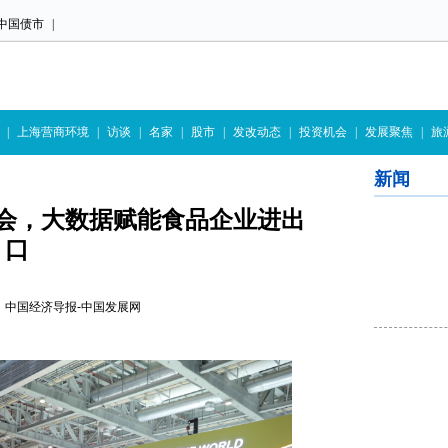
中国债市
|
|
上海营商环境
|
访谈
|
名家
|
股市
|
发改动态
|
投资机会
|
发展聚焦
|
旅
新闻
会，大数据赋能食品企业进出
口
1:32 中国经济导报-中国发展网