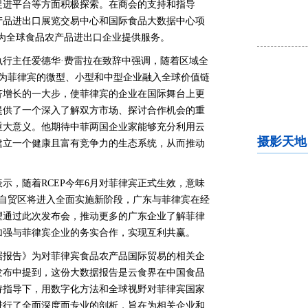
促进平台等方面积极探索。在商会的支持和指导
产品进出口展览交易中心和国际食品大数据中心项
，为全球食品农产品进出口企业提供服务。
行主任爱德华·费雷拉在致辞中强调，随着区域全
，为菲律宾的微型、小型和中型企业融入全球价值链
济增长的一大步，使菲律宾的企业在国际舞台上更
提供了一个深入了解双方市场、探讨合作机会的重
重大意义。他期待中菲两国企业家能够充分利用云
摄影天地
建立一个健康且富有竞争力的生态系统，从而推动
示，随着RCEP今年6月对菲律宾正式生效，意味
大的自贸区将进入全面实施新阶段，广东与菲律宾在经
望通过此次发布会，推动更多的广东企业了解菲律
加强与菲律宾企业的务实合作，实现互利共赢。
据报告》为对菲律宾食品农产品国际贸易的相关企
发布中提到，这份大数据报告是云食界在中国食品
持指导下，用数字化方法和全球视野对菲律宾国家
进行了全面深度而专业的剖析，旨在为相关企业和