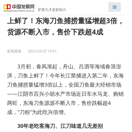
检索
穿透力才是影响力
上鲜了！东海刀鱼捕捞量猛增超3倍，
货源不断入市，售价下跌超4成
新闻晨报
2022-03-07 16:51
3月初，春风渐起，舟山、吕泗等海域春浪澎
湃，刀鱼上鲜了！今年长江禁捕进入第二年，东海
刀鱼捕捞量猛增3倍以上，全国刀鱼最大经销市场
——江阴市百兴小胡水产市场近日车水马龙、购销
两旺，东海刀鱼源源不断入市，售价跌幅超4
成，“刀粉”为此吃兴倍增。
30年老吃客海刀、江刀味道几无差别