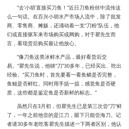
“去‘小胡’直接买刀鱼！”近日刀鱼粉丝中流传这
么一句话。在百兴小胡水产市场人流中，除了批发
商、零售商、摊贩，还涌动着一支“刀粉”队伍，他
们或直接驱车来市场购买或网购，对于瞿先生而
言，看现货后购买最让他放心。
“像刀鱼这类冰鲜水产品，最好看货后交
易。”瞿先生说，他啖“刀”30多年，已经买出、吃出
经验。“买刀鱼时，首先要看一看鱼鳞是否完整，
鱼鳃是否鲜红。同时用手掂一掂，感觉鱼是否硬
质，这些都是鉴定鱼是否新鲜的标志。”
虽然只在3月初，但瞿先生已是第三次尝“刀”鲜
了，一年之前他尝的是江刀，眼下只能尝海刀。记
者请30多年老吃客瞿先生描述一下两者区别，他认