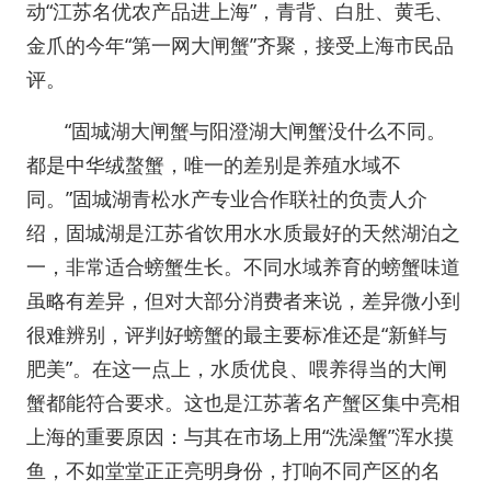
动“江苏名优农产品进上海”，青背、白肚、黄毛、
金爪的今年“第一网大闸蟹”齐聚，接受上海市民品
评。
“固城湖大闸蟹与阳澄湖大闸蟹没什么不同。
都是中华绒螯蟹，唯一的差别是养殖水域不
同。”固城湖青松水产专业合作联社的负责人介
绍，固城湖是江苏省饮用水水质最好的天然湖泊之
一，非常适合螃蟹生长。不同水域养育的螃蟹味道
虽略有差异，但对大部分消费者来说，差异微小到
很难辨别，评判好螃蟹的最主要标准还是“新鲜与
肥美”。在这一点上，水质优良、喂养得当的大闸
蟹都能符合要求。这也是江苏著名产蟹区集中亮相
上海的重要原因：与其在市场上用“洗澡蟹”浑水摸
鱼，不如堂堂正正亮明身份，打响不同产区的名