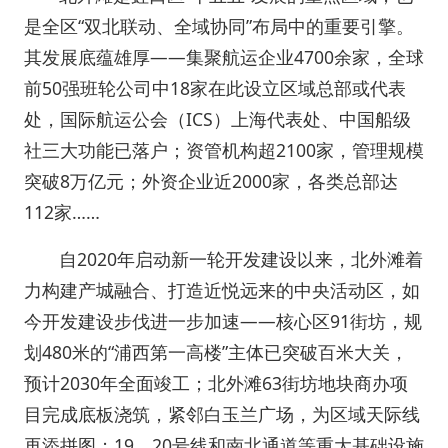
是全区“双北联动、全域协同”布局中的重要引擎。
其发展底蕴雄厚——集聚航运企业4700余家，全球
前50强班轮公司中18家在此设立区域总部或代表
处，国际航运公会（ICS）上海代表处、中国船级
社三大功能已落户；资管机构超2100家，管理规模
突破8万亿元；外资企业近2000家，各类总部达
112家……
自2020年启动新一轮开发建设以来，北外滩着
力构建产城融合、打造近悦远来的中央活动区，如
今开发建设步伐进一步加速——核心区91街坊，规
划480米的“浦西第一高楼”主体已突破百米大关，
预计2030年全面竣工；北外滩63街坊地块商办项
目完成底板浇筑，紧邻白玉兰广场，为区域天际线
再添拼图；19、20号线和南北通道等重大基础设施