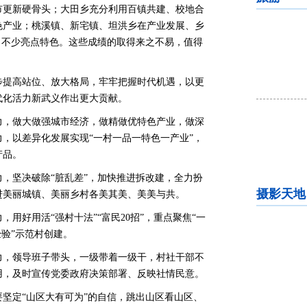
市更新硬骨头；大田乡充分利用百镇共建、校地合
色产业；桃溪镇、新宅镇、坦洪乡在产业发展、乡
了不少亮点特色。这些成绩的取得来之不易，值得
步提高站位、放大格局，牢牢把握时代机遇，以更
代化活力新武义作出更大贡献。
力，做大做强城市经济，做精做优特色产业，做深
，以差异化发展实现“一村一品一特色一产业”，
产品。
，坚决破除“脏乱差”，加快推进拆改建，全力扮
摄影天地
进美丽城镇、美丽乡村各美其美、美美与共。
用好用活“强村十法”“富民20招”，重点聚焦“一
经验”示范村创建。
力，领导班子带头，一级带着一级干，村社干部不
用，及时宣传党委政府决策部署、反映社情民意。
坚定“山区大有可为”的自信，跳出山区看山区、