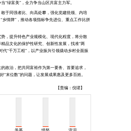
当“绿富美”，全力争当山区共富主力军。
，敢于同强者比、向高处攀，强化党建统领、内培
力“乡情牌”，推动各项指标争先进位、重点工作比拼
优势，提升特色产业规模化、现代化程度，将分散
等精品文化的保护性研究、创新性发展，找准“两
时代“千万工程”，以产业振兴引领撬动乡村全面振
大的政治，把共同富裕作为第一要务、首要追求，
决好“末位数”的问题，让发展成果惠及更多百姓。
【责编：倪珺】
羡慕
愤怒
流泪