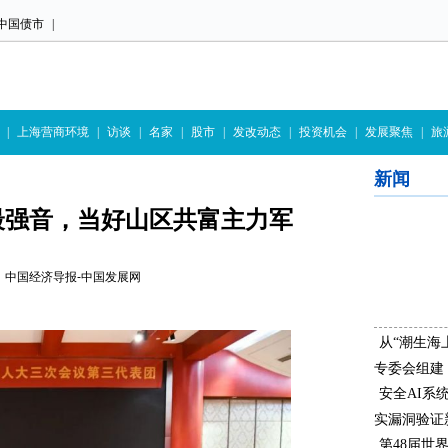
中国债市
|
|
上海营商环境
|
访谈
|
名家
|
股市
|
发改动态
|
投资机会
|
发展聚焦
|
旅
新闻
最强音，当好山区共富主力军
4:14 中国经济导报-中国发展网
从“潮生海
专委会组建
安全AI系
实漏洞验证
第48届世