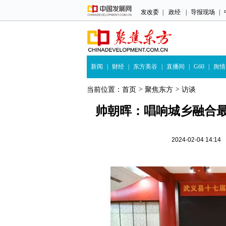
发改委
|
政经
|
导报现场
|
新闻
|
财经
|
东方美谷
|
直播间
|
G60
|
舆情
当前位置：
首页
>
聚焦东方
>
访谈
帅朝晖：唱响城乡融合
2024-02-04 1