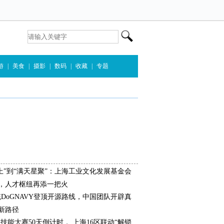
游
|
美食
|
摄影
|
数码
|
收藏
|
专题
上”到“满天星聚”：上海工业文化发展基金会
，人才枢纽再添一把火
统DoGNAVY登顶开源路线，中国团队开辟真
新路径
界技能大赛50天倒计时， 上海16区联动“解锁