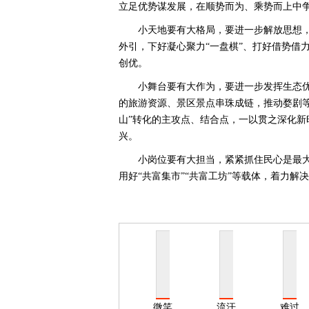
立足优势谋发展，在顺势而为、乘势而上中争
小天地要有大格局，要进一步解放思想
外引，下好凝心聚力“一盘棋”、打好借势借
创优。
小舞台要有大作为，要进一步发挥生态
的旅游资源、景区景点串珠成链，推动婺剧
山”转化的主攻点、结合点，一以贯之深化新
兴。
小岗位要有大担当，紧紧抓住民心是最
用好“共富集市”“共富工坊”等载体，着力解
微笑
流汗
难过