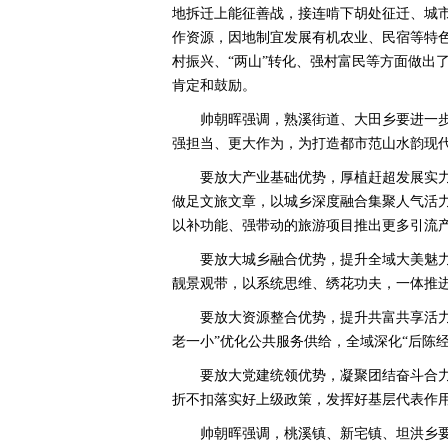
地拆迁上能征善战，接连啃下胡处征迁、城
作资源，因地制宜发展有机农业、民宿等特
村振兴、“两山”转化、强村富民等方面做出
肯定和鼓励。
帅朝晖强调，熟溪街道、大田乡要进一
强担当、更大作为，为打造都市范山水韵现
要放大产业基础优势，厚植赶超发展实
做足文旅文章，以城乡深度融合集聚人气活力
以补功能、强带动的旅游项目推出更多引流
要放大城乡融合优势，提升全域大美魅力
靓景观带，以系统思维、绣花功夫，一体推
要放大资源整合优势，提升共富共享活力，
老一小”优化公共服务供给，全域深化“后陈
要放大党建统领优势，凝聚团结奋斗合
折不扣落实好上级政策，发挥好基层代表作
帅朝晖强调，桃溪镇、新宅镇、坦洪乡要