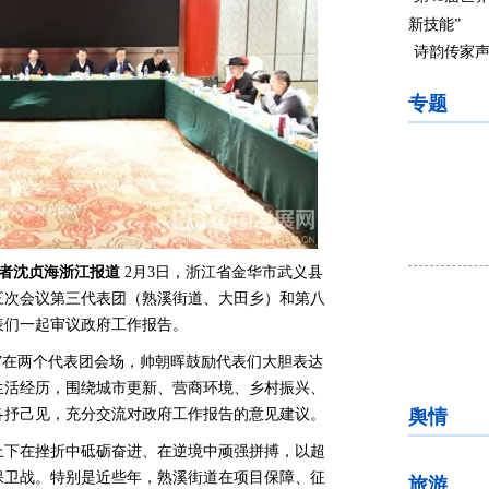
新技能”
诗韵传家声
专题
者沈贞海浙江报道
2月3日，浙江省金华市武义县
三次会议第三代表团（熟溪街道、大田乡）和第八
表们一起审议政府工作报告。
”在两个代表团会场，帅朝晖鼓励代表们大胆表达
生活经历，围绕城市更新、营商环境、乡村振兴、
舆情
各抒己见，充分交流对政府工作报告的意见建议。
上下在挫折中砥砺奋进、在逆境中顽强拼搏，以超
保卫战。特别是近些年，熟溪街道在项目保障、征
旅游