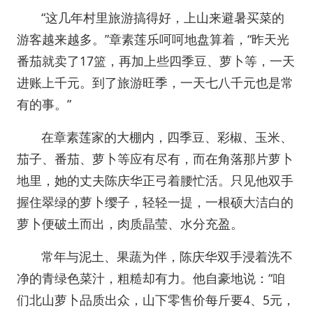
“这几年村里旅游搞得好，上山来避暑买菜的
游客越来越多。”章素莲乐呵呵地盘算着，“昨天光
番茄就卖了17篮，再加上些四季豆、萝卜等，一天
进账上千元。到了旅游旺季，一天七八千元也是常
有的事。”
在章素莲家的大棚内，四季豆、彩椒、玉米、
茄子、番茄、萝卜等应有尽有，而在角落那片萝卜
地里，她的丈夫陈庆华正弓着腰忙活。只见他双手
握住翠绿的萝卜缨子，轻轻一提，一根硕大洁白的
萝卜便破土而出，肉质晶莹、水分充盈。
常年与泥土、果蔬为伴，陈庆华双手浸着洗不
净的青绿色菜汁，粗糙却有力。他自豪地说：“咱
们北山萝卜品质出众，山下零售价每斤要4、5元，