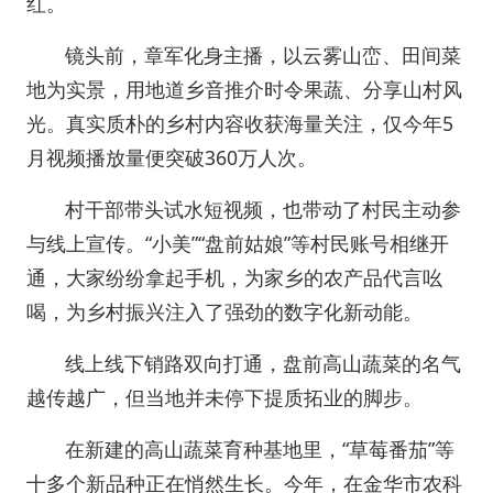
红。
镜头前，章军化身主播，以云雾山峦、田间菜
地为实景，用地道乡音推介时令果蔬、分享山村风
光。真实质朴的乡村内容收获海量关注，仅今年5
月视频播放量便突破360万人次。
村干部带头试水短视频，也带动了村民主动参
与线上宣传。“小美”“盘前姑娘”等村民账号相继开
通，大家纷纷拿起手机，为家乡的农产品代言吆
喝，为乡村振兴注入了强劲的数字化新动能。
线上线下销路双向打通，盘前高山蔬菜的名气
越传越广，但当地并未停下提质拓业的脚步。
在新建的高山蔬菜育种基地里，“草莓番茄”等
十多个新品种正在悄然生长。今年，在金华市农科