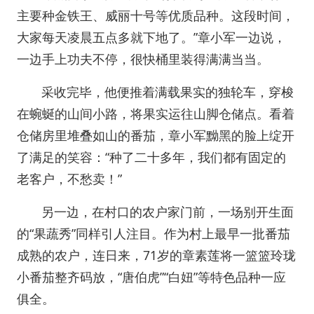
主要种金铁王、威丽十号等优质品种。这段时间，
大家每天凌晨五点多就下地了。”章小军一边说，
一边手上功夫不停，很快桶里装得满满当当。
采收完毕，他便推着满载果实的独轮车，穿梭
在蜿蜒的山间小路，将果实运往山脚仓储点。看着
仓储房里堆叠如山的番茄，章小军黝黑的脸上绽开
了满足的笑容：“种了二十多年，我们都有固定的
老客户，不愁卖！”
另一边，在村口的农户家门前，一场别开生面
的“果蔬秀”同样引人注目。作为村上最早一批番茄
成熟的农户，连日来，71岁的章素莲将一篮篮玲珑
小番茄整齐码放，“唐伯虎”“白妞”等特色品种一应
俱全。