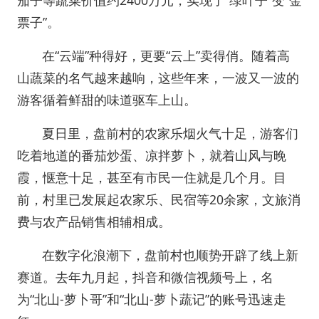
茄子等蔬菜价值约2400万元，实现了“绿叶子”变“金
票子”。
在“云端”种得好，更要“云上”卖得俏。随着高
山蔬菜的名气越来越响，这些年来，一波又一波的
游客循着鲜甜的味道驱车上山。
夏日里，盘前村的农家乐烟火气十足，游客们
吃着地道的番茄炒蛋、凉拌萝卜，就着山风与晚
霞，惬意十足，甚至有市民一住就是几个月。目
前，村里已发展起农家乐、民宿等20余家，文旅消
费与农产品销售相辅相成。
在数字化浪潮下，盘前村也顺势开辟了线上新
赛道。去年九月起，抖音和微信视频号上，名
为“北山-萝卜哥”和“北山-萝卜蔬记”的账号迅速走