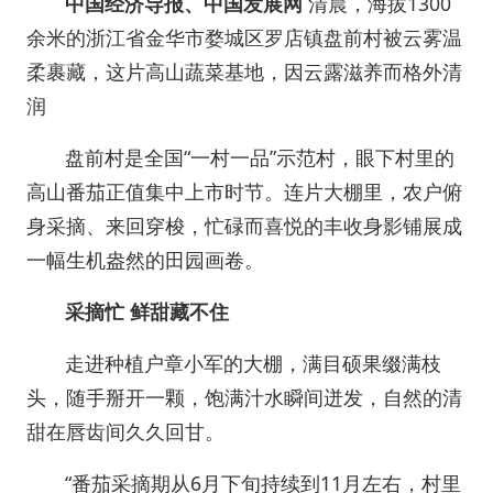
中国经济导报、中国发展网
清晨，海拔1300
余米的浙江省金华市婺城区罗店镇盘前村被云雾温
柔裹藏，这片高山蔬菜基地，因云露滋养而格外清
润
盘前村是全国“一村一品”示范村，眼下村里的
高山番茄正值集中上市时节。连片大棚里，农户俯
身采摘、来回穿梭，忙碌而喜悦的丰收身影铺展成
一幅生机盎然的田园画卷。
采摘忙
鲜甜藏不住
走进种植户章小军的大棚，满目硕果缀满枝
头，随手掰开一颗，饱满汁水瞬间迸发，自然的清
甜在唇齿间久久回甘。
“番茄采摘期从6月下旬持续到11月左右，村里