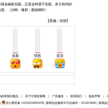
应链金融新实践。正是这种源于实践、多方协同的
温度。（沈晔、楼群；图据稠轩）
【责编：倪珺】
羡慕
愤怒
流泪
展改革报社概况
|
关于中国发展网
|
广告服务
|
联系我们
|
版权声明
|
|
京公网安备 11010202009593号 | 新闻信息服务许可证编号：10120230001 | 新闻监督