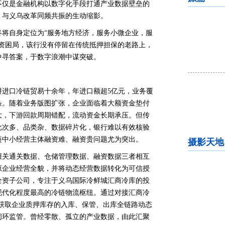
不仅是金融机构以数字化手段打通产业数据壁垒的
、与义乌改革同频共振的生动缩影。
终将自身定位为“服务地方经济，服务小微企业，服
融资困局，该行没有停留在传统抵押担保的老路上，
中寻答案，于数字浪潮中谋突破。
耕进口冷链贸易十余年，年进口额超5亿元，业务覆
条。随着业务版图扩张，企业面临着大额资金垫付
大，下游回款周期错配，流动资金长期承压。但传
批次多、品类杂、数据碎片化，银行难以有效核验
链中小经营主体融资难、融资贵问题尤为突出。
摄影天地
报关通关数据、仓储管理数据、融资数据三者相互
原企业经营全貌，并将动态经营数据转化为可信授
全资子公司，专注于义乌国际冷鲜城汇商冷库的投
现代化程度最高的冷链物流枢纽。通过对接汇商冷
获取企业质押库存的入库、保管、出库全链路动态
闭环监管。曾经零散、孤立的产业数据，由此汇聚