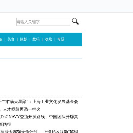
游
|
美食
|
摄影
|
数码
|
收藏
|
专题
上”到“满天星聚”：上海工业文化发展基金会
，人才枢纽再添一把火
统DoGNAVY登顶开源路线，中国团队开辟真
新路径
界技能大赛50天倒计时， 上海16区联动“解锁