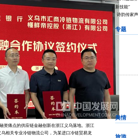
新技能”
诗韵传家声
专题
舆情
融资痛点的供应链金融创新在浙江义乌落地。浙江
义乌相关专业冷链物流公司，为某进口冷链贸易龙
旅游