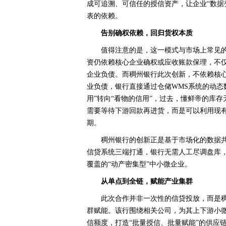
成可追溯、可信任的授信资产，让企业“数据
表的依赖。
告别确权依赖，回归货权本质
值得注意的是，这一模式与市场上常见
资仍依赖核心企业确权或应收账款保理，不
企业负债。而稠州银行此次创新，不依赖核
业负债，银行直接通过仓储WMS系统的动态
用”转向“看物的信用”，过去，懂鲜帝的库
需要等待下游回款再进货，而是可以利用现有
期。
稠州银行的创新正是基于市场化的数据共
信贷系统三端打通，银行无需人工尽调盘库
覆盖的“动产密集型”中小微企业。
从单点到全链，赋能产业集群
此次合作并非一次性的信贷投放，而是
群赋能。该行围绕相关公司，为其上下游小
信额度，打造“批量授信、批量赋能”的供应