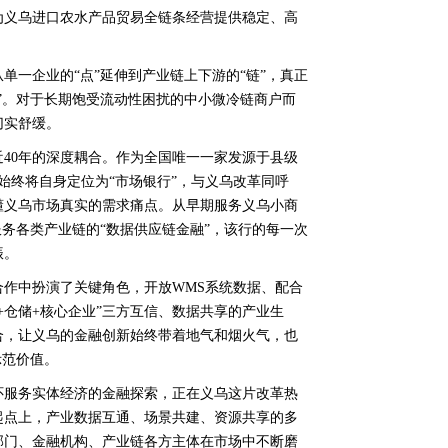
为义乌进口农水产品贸易全链条经营提供稳定、高
单一企业的“点”延伸到产业链上下游的“链”，真正
”。对于长期饱受流动性困扰的中小微冷链商户而
切实舒缓。
40年的深度耦合。作为全国唯一一家发源于县级
始终将自身定位为“市场银行”，与义乌改革同呼
懂义乌市场真实的需求痛点。从早期服务义乌小商
服务各类产业链的“数据供应链金融”，该行的每一次
振。
作中扮演了关键角色，开放WMS系统数据、配合
+仓储+核心企业”三方互信、数据共享的产业生
合，让义乌的金融创新始终带着地气和烟火气，也
示范价值。
怀服务实体经济的金融探索，正在义乌这片改革热
起点上，产业数据互通、场景共建、资源共享的多
部门、金融机构、产业链各方主体在市场中不断磨