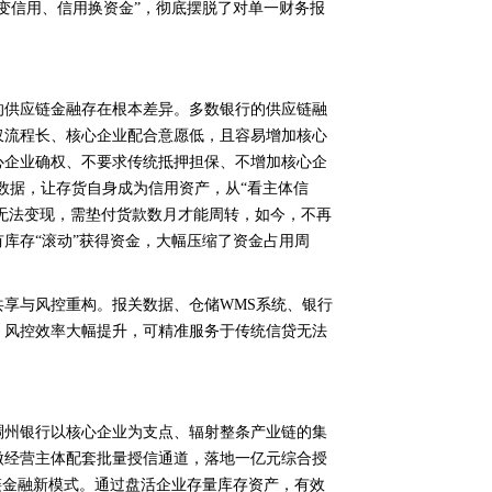
变信用、信用换资金”，彻底摆脱了对单一财务报
的供应链金融存在根本差异。多数银行的供应链融
仅流程长、核心企业配合意愿低，且容易增加核心
心企业确权、不要求传统抵押担保、不增加核心企
数据，让存货自身成为信用资产，从“看主体信
存无法变现，需垫付货款数月才能周转，如今，不再
库存“滚动”获得资金，大幅压缩了资金占用周
享与风控重构。报关数据、仓储WMS系统、银行
，风控效率大幅提升，可精准服务于传统信贷无法
稠州银行以核心企业为支点、辐射整条产业链的集
微经营主体配套批量授信通道，落地一亿元综合授
链金融新模式。通过盘活企业存量库存资产，有效