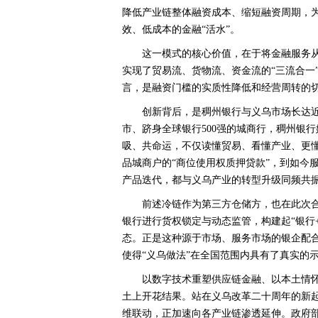
降低产业链整体融资成本、缩短融资周期，
效、低成本的金融“活水”。
这一模式的核心价值，在于将金融服务从
实现了贸易流、货物流、资金流的“三流合一
言，是融资门槛的实质性降低和经营周转的
创新背后，是稠州银行与义乌市场长达近
市、跻身全球银行500强的城商行，稠州银行
吸、共命运，不仅读懂贸易、看懂产业、更
品城商户的“商位使用权质押贷款”，到如今
产品迭代，都与义乌产业的转型升级同频共
前述冷链作为第三方仓储方，也在此次合
银行进行货权锁定与动态监管，构建起“银行
态。正是这种源于市场、服务市场的银企配
使得“义乌做法”在全国范围内具有了真实的
以数字技术重塑供应链金融、以本土情
土上开花结果。站在义乌改革二十周年的新
维联动，正加速向各产业链渗透延伸。政府