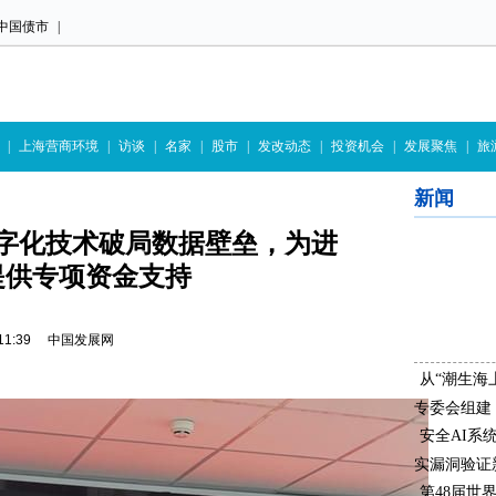
中国债市
|
|
上海营商环境
|
访谈
|
名家
|
股市
|
发改动态
|
投资机会
|
发展聚焦
|
旅
新闻
字化技术破局数据壁垒，为进
提供专项资金支持
02 11:39 中国发展网
从“潮生海
专委会组建
安全AI系
实漏洞验证
第48届世