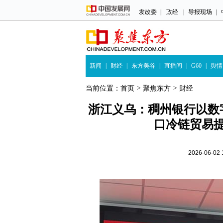
发改委
|
政经
|
导报现场
|
新闻
|
财经
|
东方美谷
|
直播间
|
G60
|
舆情
当前位置：
首页
>
聚焦东方
>
财经
浙江义乌：稠州银行以数
口冷链贸易
2026-06-