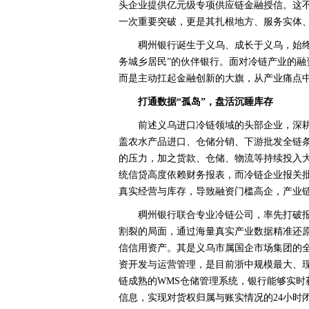
头企业提供亿元级专项供应链金融授信。这
一次重要突破，更是其扎根地方、服务实体
稠州银行诞生于义乌、成长于义乌，始
务城乡居民”的伙伴银行。面对冷链产业的
而是主动扛起金融创新的大旗，从产业痛点
打通数据“孤岛”，盘活沉睡库存
前述义乌进口冷链领域的头部企业，深
盖农水产品进口、仓储分销、下游批发全链
的压力，加之货款、仓储、物流等持续投入
统信贷高度依赖财务报表，而冷链企业报关
真实经营与库存，导致融资门槛高企，产业
稠州银行联合专业冷链公司，率先打破
割裂的局面，通过海量真实产业数据精准还
信信用资产。其是义乌市属国企市场集团的
资开发与运营管理，是目前浙中规模最大、
链成熟的WMS仓储管理系统，银行能够实时
信息，实现对货权归属与账实情况的24小时