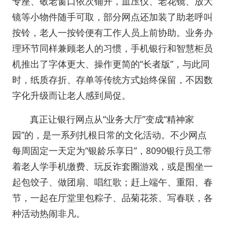
专座、敬老窗口依次铺开，血压仪、老花镜、放大
镜等小物件随手可取，部分网点还加装了助老呼叫
按铃，老人一按铃便有工作人员上前协助。业务办
理环节同样兼顾老人的习惯，手机银行和智慧柜员
机推出了字体更大、操作更简的“长者版”，与此同
时，纸质存折、存单等传统方式始终保留，不因数
字化升级而让老人感到局促。
真正让银行网点从“业务大厅”变成“精神家
园”的，是一系列扎根日常的文化活动。不少网点
每周固定一天定为“银龄乐享日”，8090银行员工带
着老人学手机缴费、玩反诈套圈游戏，或是围坐一
起包饺子、做团扇、唱红歌；赶上端午、重阳、春
节，一起在厅堂里包粽子、品菊花茶、写春联，各
种活动热闹非凡。