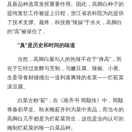
及新品种选育发挥重要作用。因此，高脚白种子的
提纯复壮工作被提上日程，浙江省农科院为此提供
了技术支撑。最终，科技救“辣妹”于水火，高脚白
的“高”被保住了。
“臭”是历史和时间的味道
当然，高脚白最勾人的热辣不在于“身高”，而
在于它经过发酵与烹制，与嫩豆腐、辣椒、小葱、
生姜等食材碰撞出一道利落爽辣的名菜——烂菘菜
滚豆腐。
白菜古称“菘”，在《南齐书·周颙传》中，周颙
将春初早韭、秋末晚菘并列为菜中美品，而当今的
高脚白几乎都是为烂菘菜而生，这也是业内认可的
腌制烂菘菜的唯一白菜品种。