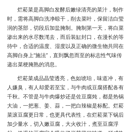
烂菘菜是高脚白发酵后嫩绿清亮的菜汁，制作
时，需将高脚白洗净晾干，削去菜叶，保留洁白莹
润的茎部，切段后加盐腌制。腌制第一天，将白菜
渗出来的水尽数滗去，而后装缸封口，在漫长的等
待中，合适的温度、湿度以及正确的微生物共同在
高脚白身上“施法”，直到飘忽而至的标志性气味传
递出菜梗腌熟的消息。
烂菘菜成品晶莹透亮，色如琥珀，味道冲，有
人嫌臭，有人却爱若至宝，与牛肉或豆腐搭配各有
千秋。不管是与牛肉爆炒还是佐豆腐炖，都是热锅
大油，一把葱、姜、蒜，一把白辣椒是标配。烂菘
菜滚豆腐更日常，也更具代表性，在烂菘菜下锅后
加少量水，切入嫩豆腐，大火收汁，煮至豆腐浮