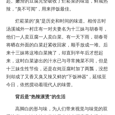
起。嫩滑的豆腐完全吸收了烂菘菜的味道，鲜咸热
辣，“臭不可闻”，用来拌饭最佳。
烂菘菜的“臭”是历史和时间的味道。相传古时
汤溪城外一村庄有一对夫妻名为十三妹与胡春哥，
他们一人卖豆腐一人卖白菜。有一天下雨，胡春哥
将晒在外面的白菜赶紧收回家，顺手放成一堆。后
来十三妹将这堆白菜腌了，却直到半年后才想起
来，这时白菜渗出的汁水已与寻常腌菜不同，但是
十三妹生性节俭，还是在炖豆腐时加了两瓢，没想
到却成了又香又臭又辣又鲜的“下饭神器”，延续至
今日，依然搅动着现代人的味蕾。
背后是“热辣滚烫”的生活
高脚白的形与味，为人们带来视觉与味觉的双