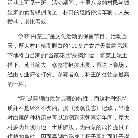
活动上可见一斑。活动期间，十里八乡的村民与城
里来的食客蜂拥而至，村口的道路停满车辆，人头
攒动，堪比看戏。
争夺“白菜王”是文化活动的保留节目。活动当
天，厚大村种植高脚白的100多户农户天蒙蒙亮就
下地将自己家的“当家花旦”采摘到位，将菜上泥土
掸下、黄叶摘去，修整得挺拔水灵，再送上赛场，
经由专业评委打分。参赛者众，称王的往往是最高
的一株。
“高”是高脚白最为显著的特性，而这种种源特
质并不是经久不变的。据《汤溪县志》记载，当地
对白菜的种植历史可以追溯到宋朝嘉定年间，厚大
村多为丘陵山地，土质肥沃，为白菜的成长提供了
优越的条件，因而高脚白形成了秆子高壮而叶子稀