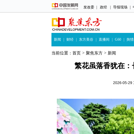
发改委
|
政经
|
导报现场
|
新闻
|
财经
|
东方美谷
|
直播间
|
G60
|
舆情
当前位置：
首页
>
聚焦东方
>
新闻
繁花虽落香犹在：
2026-05-