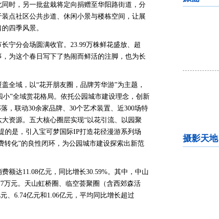
此同时，另一批盆栽将定向捐赠至华阳路街道，分
于装点社区公共步道、休闲小景与楼栋空间，让展
口的四季风景。
节长宁分会场圆满收官。23.99万株鲜花盛放、超
花事，为这个春日写下了热闹而鲜活的注脚，也为长
盖全域，以“花开朋友圈，品牌芳华游”为主题，
大四小”全域赏花格局。依托公园城市建设理念，创新
落，联动30余家品牌、30个艺术装置、近300场特
六大资源。五大核心圈层实现“以花引流、以园聚
提的是，引入宝可梦国际IP打造花径漫游系列场
摄影天地
消费转化”的良性闭环，为公园城市建设探索出新范
费额达11.08亿元，同比增长30.59%。其中，中山
.77万元。天山虹桥圈、临空荟聚圈（含西郊森活
、6.74亿元和1.06亿元，平均同比增长超过