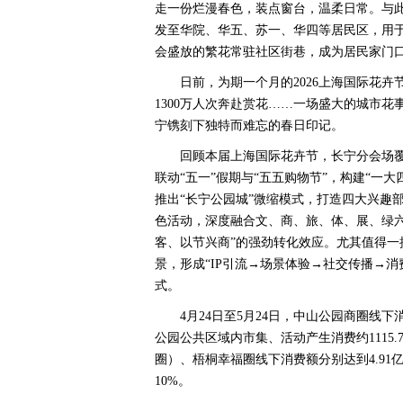
走一份烂漫春色，装点窗台，温柔日常。与
发至华院、华五、苏一、华四等居民区，用
会盛放的繁花常驻社区街巷，成为居民家门
日前，为期一个月的2026上海国际花卉
1300万人次奔赴赏花……一场盛大的城市
宁镌刻下独特而难忘的春日印记。
回顾本届上海国际花卉节，长宁分会场覆
联动“五一”假期与“五五购物节”，构建“一
推出“长宁公园城”微缩模式，打造四大兴趣部
色活动，深度融合文、商、旅、体、展、绿
客、以节兴商”的强劲转化效应。尤其值得一
景，形成“IP引流→场景体验→社交传播→
式。
4月24日至5月24日，中山公园商圈线下消
公园公共区域内市集、活动产生消费约1115
圈）、梧桐幸福圈线下消费额分别达到4.91亿元
10%。