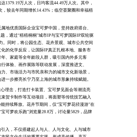
379.19万人次，日均客流44.49万人次。其中，
次，较去年同期增长14.43%；临空荟聚圈和幸福梧
托属地优质国际企业宝可梦中国，坚持政府搭台、
题，通过“梧梧桐桐”城市IP与宝可梦国际IP双轮驱
张力。同时，将公园生态、花卉景观、城市公共空间
化的化学反应，让国际IP真正扎根本地、服务市
青年、家庭等全年龄段人群，吸引国内外多元客
旅行体验、画作展陈等联动发展，深度推进文、
响力、市场活力与市民亲和力的城市文化新场景，
为进一步擦亮长宁乃至上海的城市形象持续赋能。
核心理念，打造打卡装置、宝可梦见面会等潮流亮
花束贺卡制作等互动项目，将面塑等传统技艺融入
势能持续释放。花卉节期间，仅“宝可梦花径漫游”在
“宝可梦欢乐跑”浏览量28.8万，讨论量5829，品牌
的引入，不仅搭建起人与人、人与文化、人与城市
富市民文化生活的重要实践，形成高传播、高互