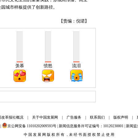
公园城市样板提供了创新路径。
【责编：倪珺】
羡慕
愤怒
流泪
展改革报社概况
|
关于中国发展网
|
广告服务
|
联系我们
|
版权声明
|
|
京公网安备 11010202009593号 | 新闻信息服务许可证编号：10120230001 | 新闻监督
中 国 发 展 网 版 权 所 有 ，未 经 书 面 授 权 禁 止 使 用