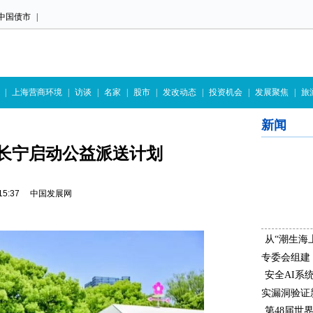
中国债市
|
|
上海营商环境
|
访谈
|
名家
|
股市
|
发改动态
|
投资机会
|
发展聚焦
|
旅
新闻
长宁启动公益派送计划
29 15:37 中国发展网
从“潮生海
专委会组建
安全AI系
实漏洞验证
第48届世