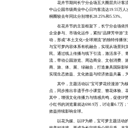
花卉节期间长宁分会场五大圈层共计客流达1
中山公园市级商业中心日均客流达19.55万人
桐圈较去年同比分别增长28.25%和5.53%。
在花卉节的主旨框架下，长宁分会场依
企业参与、市场化运作，紧扣“品牌芳华游”主
动，形成“本土文化+全球潮流”的独特传播
与宝可梦内容体系有机融合，实现从场景到文
民。通过线上传播与线下引流，激活亲子、
流，带动公园游览、周边商业、文创消费、
商、旅、体、展、绿融合，打造兼具国际影
实现生态效益、文化效益与经济效益共赢，
其中，主题活动以“宝可梦花径漫游”为
点，同步推出非遗手作小课堂、簪花体验、
其中，增强文化传播力与情感共鸣，促使IP
小红书的浏览量就达690.9万，讨论量6.7万；
效益持续影响全球。
以花为媒、以IP为桥，宝可梦主题活动
的美好连接，更成为长宁提升公园品质、丰