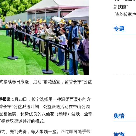
新技能”
诗韵传家声
专题
方式接续春日浪漫，启动“繁花适宜，留香长宁”公益
琴报道
5月28日，长宁选择用一种温柔而暖心的方
香长宁”公益派送计划，公益派送活动在中山公园
盆品相饱满、长势优良的八仙花（绣球）盆栽，全部
舆情
区捐赠双渠道并行的模式。
预约、先到先得，每人限领一盆。路过即可随手带
旅游