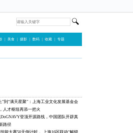
游
|
美食
|
摄影
|
数码
|
收藏
|
专题
上”到“满天星聚”：上海工业文化发展基金会
，人才枢纽再添一把火
统DoGNAVY登顶开源路线，中国团队开辟真
新路径
界技能大赛50天倒计时， 上海16区联动“解锁