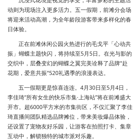
沉浸式花境是视觉的享受，丰富多彩的主题活
动则为现场注入更多活力。五一假期，前滩分会场
将迎来活动高潮，为全年龄段游客带来多样化的春
日体验。
正在前滩休闲公园火热进行的毛戈平「心动共
振」蝴蝶主题快闪，将持续至5月5日。在光与影的
交织中，层叠变幻的蝴蝶之翼完美诠释了品牌"赴
花期，爱意共振"520礼遇季的浪漫表达。
五一假期更是惊喜连连。4月30日至5月4日，
李佳琦“所有女生的快乐市集·上海站”将在前滩盛大
开市。超6000平方米的市集街区，不仅汇聚了李佳
琦直播间团队精选品牌摊位，带来美妆爆品体验，
还设置了宠物友好乐园，让游客在拍照打卡、集章
互动中，解锁独特的城市派对乐趣。