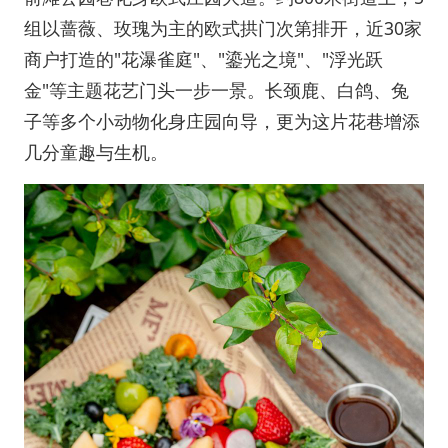
组以蔷薇、玫瑰为主的欧式拱门次第排开，近30家
商户打造的"花瀑雀庭"、"鎏光之境"、"浮光跃
金"等主题花艺门头一步一景。长颈鹿、白鸽、兔
子等多个小动物化身庄园向导，更为这片花巷增添
几分童趣与生机。