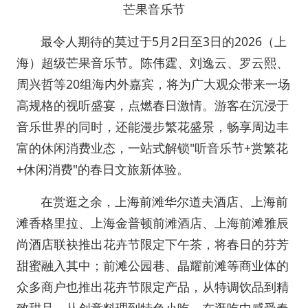
芒果音乐节
最令人期待的莫过于5月2日至3日的2026（上
海）超级芒果音乐节。陈伟霆、刘逸云、罗云熙、
周兴哲等20组海内外嘉宾，将为广大观众带来一场
高规格的视听盛宴，点燃春日激情。游客在沉浸于
音乐世界的同时，还能漫步繁花盛景，畅享周边丰
富的休闲消费业态，一站式解锁"听音乐节+赏繁花
+休闲消费"的春日文旅新体验。
在赏逛之余，上海前滩华尔道夫酒店、上海前
滩香格里拉、上海金普顿前滩酒店、上海前滩雅辰
尚酒店联袂推出花卉节限定下午茶，将春日的芬芳
甜蜜融入其中；前滩公园巷、晶耀前滩等商业体的
众多商户也推出花卉节限定产品，从特调饮品到精
致甜品，从创意料理到特色小吃，在逛吃中感受春