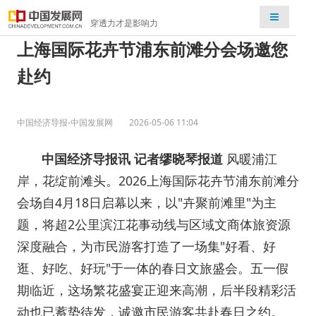
检索
穿透力才是影响力
上海国际花卉节浦东前滩分会场邀您
赴约
中国经济导报-中国发展网
2026-05-06 11:04
中国经济导报讯 记者缪晓琴报道
风暖浦江
岸，花绽前滩头。2026上海国际花卉节浦东前滩分
会场自4月18日启幕以来，以"卉聚前滩里"为主
题，将超2公里滨江花事动线与区域文商体旅资源
深度融合，为市民游客打造了一场集"好看、好
逛、好吃、好玩"于一体的春日文旅盛会。五一假
期临近，这场繁花盛宴正迎来高潮，后半段精彩活
动也已蓄势待发，诚邀市民游客共赴春日之约。