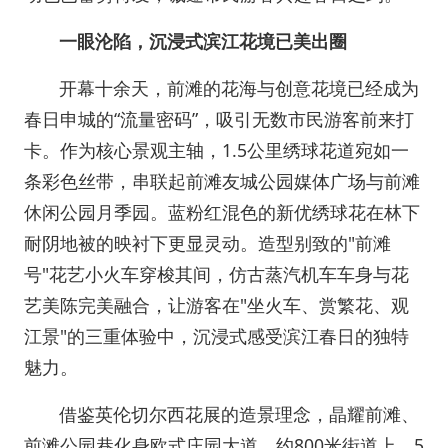
一眼沦陷，沉浸式滨江花境已美出圈
开幕十余天，前滩的花海与创意花境已经成为
春日申城的“流量密码”，吸引无数市民游客前来打
卡。作为核心景观主轴，1.5公里绣球花道宛如一
条彩色丝带，串联起前滩友城公园媒体广场与前滩
休闲公园月季园。蓝粉红混色的新优绣球花在林下
耐阴地被的映衬下更显灵动。造型别致的"前滩
号"花艺小火车穿梭其间，仿古蒸汽机车车身与花
艺美陈完美融合，让游客在"坐火车、赏繁花、观
江景"的三重体验中，沉浸式感受滨江春日的独特
魅力。
借鉴英伦切尔西花展的造景理念，晶耀前滩、
前滩公园巷化身欧式庄园大道。约800米街道上，5